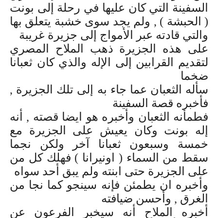
السفينة التي كان عليها في رحلة إلى بونت
( الحبشة ) , ولم يجد سوى خشبة يتعلق بها
والتي قادته عبر الأمواج إلى جزيرة غريبة
على هذه الجزيرة ذهب الملاح المصري
لتقديم القرابين إلى الإله والذي كان ثعبانا
ضخما
سأله الثعبان عما جاء به إلى تلك الجزيرة ,
فأخبره قصة السفينة
فطمأنه الثعبان وأخبره هو ايضا قصته , أنه
إله بونت وكان يعيش على الجزيرة مع
خمسة وسبعون ثعبانا آخر ولكن نجما
سقط من السماء ( اونيرانا ) فهلك كل من
على الجزيرة حتى ابنته ولم يبق أحد سواه
وأخبره ان يطمئن فإنه سينجو كما نجا من
الغرق , وأحسن ضيافته
أخبره الملاح أنه سيخبر الفرعون عن