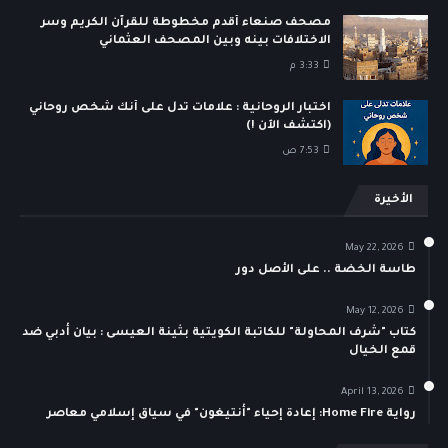
مصحف صنعاء أقدم مخطوطة للقرآن الكريم وسر
الاختلافات بينه وبين المصحف العثماني
3:33 م
اختبار الروحانية : علامات تدل على أنك شخص روحاني
(اكتشف الآن !)
7:53 ص
الأخيرة
May 22, 2026
طاسة الخضة .. على الأصل دور
May 12, 2026
كتاب "شرف المحاولة" للكاتبة الكويتية بثينة العيسى : بيان أدبي ضد
قمع الخيال
April 13, 2026
رواية Home Fire: إعادة إحياء "أنتيغون" في سياق إسلامي معاصر