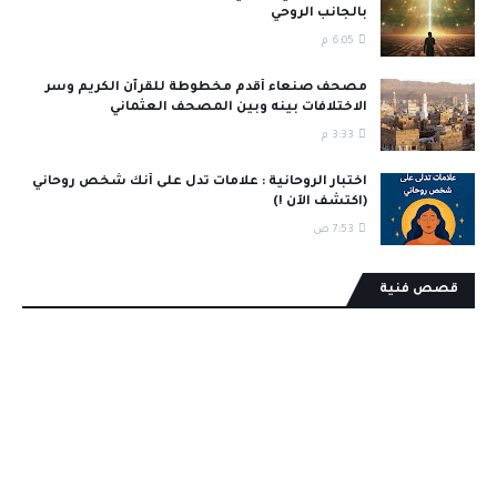
بالجانب الروحي
6:05 م
مصحف صنعاء أقدم مخطوطة للقرآن الكريم وسر
الاختلافات بينه وبين المصحف العثماني
3:33 م
اختبار الروحانية : علامات تدل على أنك شخص روحاني
(اكتشف الآن !)
7:53 ص
قصص فنية