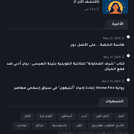
(اكتشف الآن !)
7:53 ص
الأخيرة
May 22, 2026
طاسة الخضة .. على الأصل دور
May 12, 2026
كتاب "شرف المحاولة" للكاتبة الكويتية بثينة العيسى : بيان أدبي ضد
قمع الخيال
April 13, 2026
رواية Home Fire: إعادة إحياء "أنتيغون" في سياق إسلامي معاصر
التسميات
أخبار
أخبار الفن
أدب
أساطير
أقلام حرة
ألغاز
التاريخ المكتوب بقلم روج
الفن
جاسوسية
جرائم
حواديت