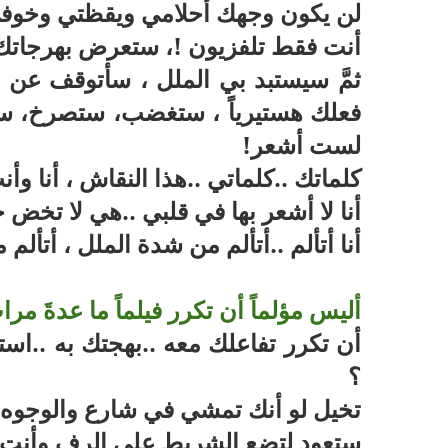
لن يكون وجهك أحلامي ويقظتي وخوفي 
أنت فقط تلفزيون !، ستعرض بهرجاتك لإم
ثمَّ سيستبد بي الملل ، سأتوقف عن 
فعلك هستيرياً ، ستغضب، ستصرخ، ستن
لست أشعر
!
كلماتك ..كلماتي ..هذا النقاش ، أنا وأن
أنا لا أشعر بها في قلبي ..هي لا تخض ح
أنا أتألم ..أتألم من شدة الملل ، أتألم
أليس مؤلماً أن تكرر فيلماً ما عدةَ مرا
أن تكرر تفاعلك معه ..بهجتك به ..ا
؟
تخيل لو أنك تمشي في شارع والوجوه 
ستعود لتضع الشريط على الرف وأنت ت