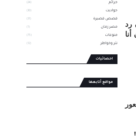
جرائم
(24)
حواديت
(30)
قصص قصيرة
(31)
 رد
مصر زمان
(1)
أنا
منوعات
(75)
نثر وخواطر
(12)
احصائيات
مواقع أتابعها
عور
!