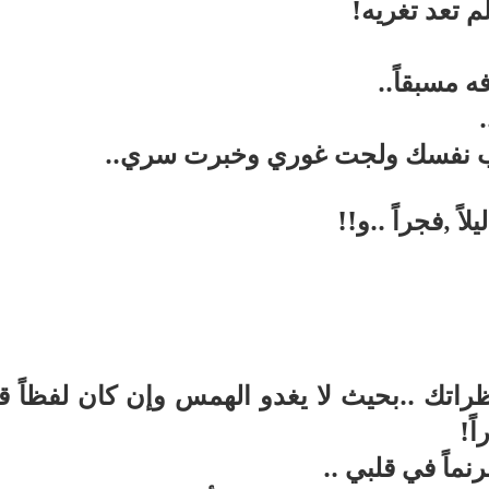
م تعد تغريه
!
ه مسبقاً
..
.
حسب نفسك ولجت غوري وخبرت سري
..
اً ,فجراً ..و!!
اتك ..بحيث لا يغدو الهمس وإن كان لفظاً قري
ً
!
ماً في قلبي ..