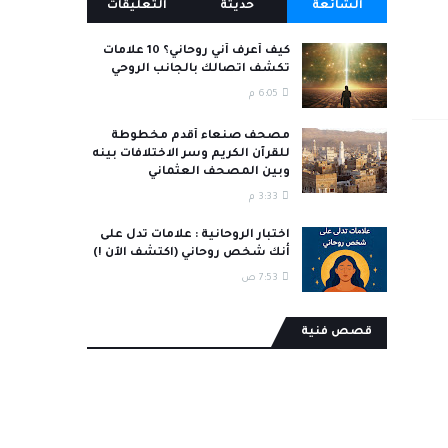
الشائعة
حديثة
التعليقات
كيف أعرف أني روحاني؟ 10 علامات
تكشف اتصالك بالجانب الروحي
6:05 م
مصحف صنعاء أقدم مخطوطة
للقرآن الكريم وسر الاختلافات بينه
وبين المصحف العثماني
3:33 م
اختبار الروحانية : علامات تدل على
أنك شخص روحاني (اكتشف الآن !)
7:53 ص
قصص فنية