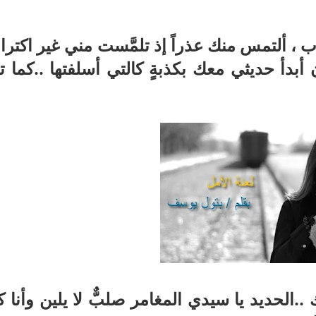
راب ، ألتمس منك عذراً إذ تلمَّست مني غير اكترا
بدأ حديثي معك بكذبةٍ كالتي أسلفتها ..كما ت
.الحديد يا سيدي المغامر صلبٌّ لا يلين وأنا كي