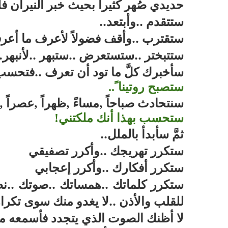
حديدي صُهر كثيراً بحيث خبر النيران فل
ستتقدم ..وأبتعد
..
ستقترب ..وأقف فضولاً لأعرف ما أعرف
ستتبختر ..ستستعرض ..ستبهر ..لأنبهر
.
سأخبرك كلَّ ما تود أن تعرف ..فت
ستصبح روتينا ً
..
سنتحادث صباحاً ,مساءً ,ظهراً ,عصراً ,ليل
ستحسب بهذا أنك ملكتني
!
ثمَّ سأبدأ بالملل
..
ستكرر تهريجك ..وأكرر تصفيقي
ستكرر أفكارك ..وأكرر إعجابي
ستكرر كلماتك ..همساتك ..صوتك ..نظر
للقلب والأذن ..لا يغدو منك سوى تكرارا
لا أظنك الصوت الذي يتجدد فأسمعه مرن