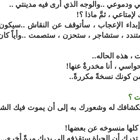
ودموعي ..والوجه الذي أرى فيه مدينتي ..
تاعي ، ثمَّ ماذا ؟
!
إبداء الإعجاب ، سأتوقف عن النقاش ..سيكون
دد ، ستشاجر ، ستحزن ، ستصمت ..وأياً كان 
ت ، هذه الحاله
..
واسي ، أنا مخدرةٌ عنها
!
 من كونك نسخةً مكررةً
..
ت ؟
ستكشافك له وشعورك به إلى أن يموت فيك الش
كلها منسوخه عن بعضها
!
درك أن الحياة ستقذفه إلى يديك مرةً أخرى
..