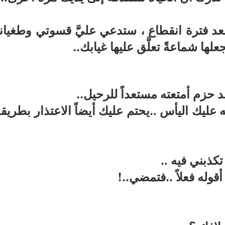
بعد فترة انقطاع ، ستدعي عليَّ قسوتي وطغيان
ها شماعةً تعلَّق عليها غيابك
..
د حزم أمتعته مستعداً للرحيل
..
يك اليأس ..يحتم عليك أيضاً الاعتذار بطريقةٍ
كذبني فيه ..
أقوله فعلاً ..فتمضي
!..