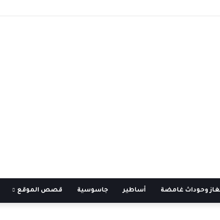
غاز وحوداث غامضة
أساطير
جاسوسية
قصص الموقع