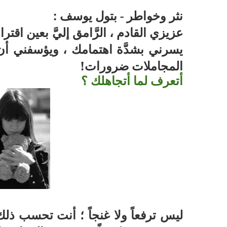
نثر وخواطر - بتول يوسف :
عزيزي القادم ، الرَّامق إليَّ بعين اقت
يسرني بشدَّة اهتمامك ، ويؤسفني أن أ
المجاملات ضرورات
!
أتعرف لما أتجاهلك ؟
ليس ترفعاً ولا غنجاً ؛ أنت تحسب ذلك .