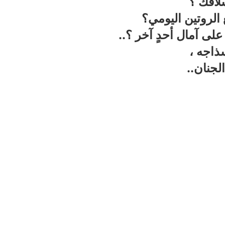
لافك ؟
 الروتين اليومي؟
على آمال أحدٍ آخر ؟
..
ذاجه ،
الجنان
..