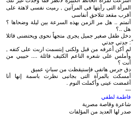
أسرعت لمرآة الحائط الكبيرة لأنظر فما وجدت غير تلك
المرأة التى رأيتها فى المرآتين , رميت نفسى لاهثة على
أقرب مقعد تتلاحق أنفاسى
أتمتم .. هل مر الزمن بهذه السرعة بين ليلة وضحاها ؟
هل ..؟
دخل طفل صغير جميل يجرى متجهاً نحوى ويحتضنى قائلا
ً: جدتي جدتي
لم أكن أعرفه من قبل ولكنى إبتسمت اربت على كتفه ,
وأملس على شعره الناعم الكثيف قائلة .... حبيبي من
أنت ؟
دق جرس هاتفى فإستيقظت من سباتٍ عميق
أمسكت بالمرآة التى بجانبى نظرت باسمة إنها أنا
أغمضت عينى وأكملت النوم .
---
فاطمة لطفي
شاعرة وقاصة مصرية
صدر لها العديد من المؤلفات