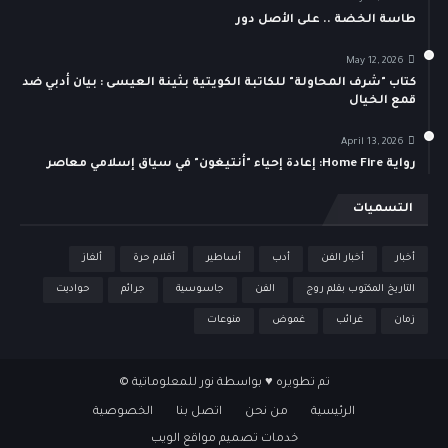
طاسة الخضة .. على الأصل دور
May 12, 2026
كتاب "شرف المحاولة" للكاتبة الكويتية بثينة العيسى : بيان أدبي ضد
قمع الخيال
April 13, 2026
رواية Home Fire: إعادة إحياء "أنتيغون" في سياق إسلامي معاصر
التسميات
أخبار
أخبار الفن
أدب
أساطير
أقلام حرة
ألغاز
التاريخ المكتوب بقلم روج
الفن
جاسوسية
جرائم
حواديت
زمان
غرائب
غموض
منوعات
تم تطويره ♥ بواسطة
نور للمعلوماتية
©
الرئيسية
من نحن
اتصل بنا
الخصوصية
خدمات تصميم مواقع الويب