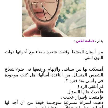
بقلم /
فاطمة لطفي
:
بين أسنان المشط وقعت شعرة بيضاء مع أخواتها ذوات
اللون البني
أمسكت بها بين سبابتى والإبهام ورفعتها فى ضوء شعاع
الشمس المتسلل من النافذة أسألها: هل كنتِ موجودة
فى رأسى منذ فترة ؟.
لم أتلقى الرد !
فأعدتُ عليها السؤال
فإمتنعت بإصرار عجيب .
ذهبت للمرآة مسرعة متوجسة خيفة من أن أجد لها
أخوات متداريات خجلاً من عجالة الزمن ..