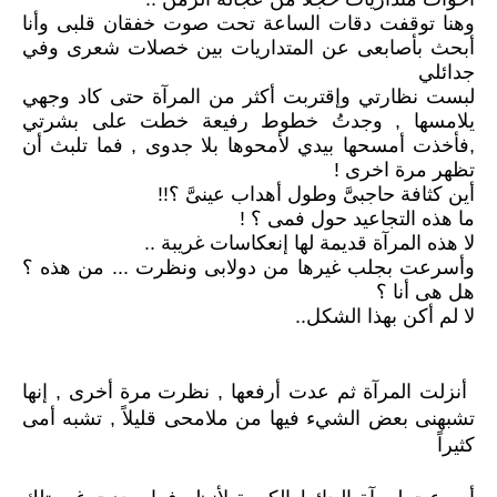
وهنا توقفت دقات الساعة تحت صوت خفقان قلبى وأنا
أبحث بأصابعى عن المتداريات بين خصلات شعرى وفي
جدائلي
لبست نظارتي وإقتربت أكثر من المرآة حتى كاد وجهي
يلامسها , وجدتُ خطوط رفيعة خطت على بشرتي
,فأخذت أمسحها بيدي لأمحوها بلا جدوى , فما تلبث أن
تظهر مرة اخرى !
أين كثافة حاجبىَّ وطول أهداب عينىَّ ؟!!
ما هذه التجاعيد حول فمى ؟ !
لا هذه المرآة قديمة لها إنعكاسات غريبة ..
وأسرعت بجلب غيرها من دولابى ونظرت ... من هذه ؟
هل هى أنا ؟
لا لم أكن بهذا الشكل..
أنزلت المرآة ثم عدت أرفعها ,
نظرت مرة أخرى , إنها
تشبهنى بعض الشيء فيها من ملامحى قليلاً ,
تشبه أمى
كثيراً