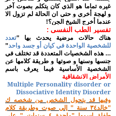
غيره تماما هو الذي كان يتكلم بصوت آخر
و لهجة أخري و حتي ان الحالة لم تزول الا
عندما أخرج الشيخ الجن؟!
تفسير الطب النفسي :
هناك حالات مرضية يحدث بها "
تعدد
للشخصية الواحدة في كيان أو جسد واحد
"
... هذه الشخصيات المتعددة قد تختلف في
جنسها وسنها و صوتها و طريقة كلامها عن
الشخصية الأساسية فيما يعرف باسم
الأمراض الانشقاقية
Multiple Personality disorder or
Dissociative Identity Disorder
وفيها قد يتحول الشخص من شخصه ك
"خالد٣٤ سنة " إلي صوت وطريقة كلام
طفلة اسمها "ماجدة ٤ سنوات " علي