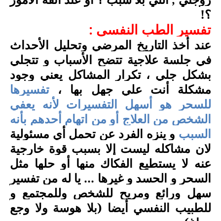
؟!
تفسير الطب النفسي :
عند أخذ التاريخ المرضي وتحليل الأحداث
في جلسة علاجية تتضح الأسباب و تتجلي
بشكل جلي ، تكرار المشاكل يعني وجود
مشكلة أنت علي جهل بها ،
تفسيرها
للسحر هو أسهل التفسيرات لأنه يعفي
الشخص من العلاج أو من اتهام أحدهم بأنه
السبب
و ينزه الفرد عن تحمل أي مسئولية
لان مشاكله ليست إلا بسبب قوة خارجية
عنه لا يستطيع الفكاك منها أو حلها مثل
السحر و الحسد و غيرها ... يا له من تفسير
سهل ورائع ومريح للشخص وللمجتمع و
للطبيب النفسي أيضا (بلا هوسة ولا وجع