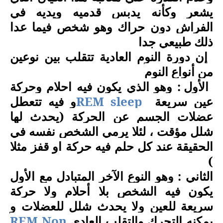
يشعر وكأنه يدبس قدميه ويديه في
الفراش دون حراك وهو شخص فيما عدا
ذلك طبيعي جدا
إن
دورة النوم العادية تتقلب بين نوعين
من أنواع النوم
الأول : وهو الذي يكون فيه احلام وحركة
عين سريعة
REM sleep
و فيه تتعطل
عضلات الجسم عن الحركة (يحدث لها
شلل مؤقت ، لئلا يرمي الشخص نفسه في
الحقيقة عند كل حلم فيه حركة او قفز مثلا
)
الثاني : وهو النوع الآخر المتبادل مع الأول
يكون فيه الشخص بلا أحلام ولا حركة
سريعة للعين ولا يحدث شلل للعضلات و
يمكنه التحرك والتقلب العادي
Non
REM