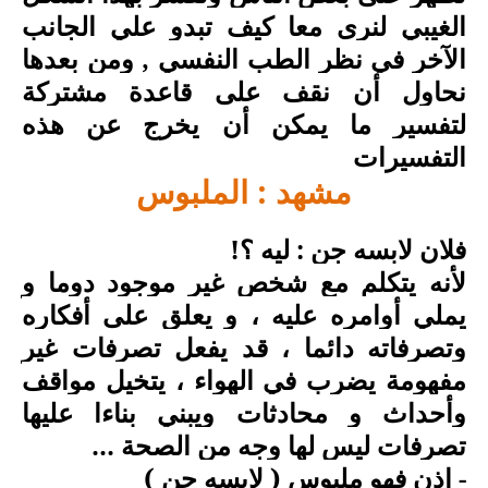
الغيبي لنرى معا كيف تبدو علي الجانب
الآخر في نظر الطب النفسي , ومن بعدها
نحاول أن نقف على قاعدة مشتركة
لتفسير ما يمكن أن يخرج عن هذه
التفسيرات
مشهد : الملبوس
فلان لابسه جن : ليه ؟
!
لأنه يتكلم مع شخص غير موجود دوما و
يملي أوامره عليه ، و يعلق على أفكاره
وتصرفاته دائما ، قد يفعل تصرفات غير
مفهومة يضرب في الهواء ، يتخيل مواقف
وأحداث و محادثات ويبني بناءا عليها
تصرفات ليس لها وجه من الصحة ...
-
اذن فهو ملبوس ( لابسه جن )