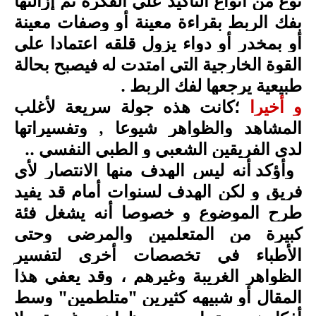
نوع من أنواع التأكيد علي الفكرة ثم إزالتها
بفك الربط بقراءة معينة أو وصفات معينة
أو بمخدر أو دواء يزول قلقه اعتمادا علي
القوة الخارجية التي امتدت له فيصبح بحالة
طبيعية يرجعها لفك الربط
.
و أخيرا
؛كانت هذه جولة سريعة لأغلب
المشاهد والظواهر شيوعا , وتفسيراتها
لدى الفريقين الشعبي و الطبي النفسي ..
وأؤكد أنه ليس الهدف منها الانتصار لأي
فريق و لكن الهدف لسنوات أمام قد يفيد
طرح الموضوع و خصوصا أنه يشغل فئة
كبيرة من المتعلمين والمرضى وحتى
الأطباء في تخصصات أخرى لتفسير
الظواهر الغريبة وغيرهم ، وقد يعفي هذا
المقال أو شبيهه كثيرين "متلطمين" وسط