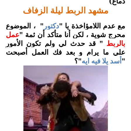
دماغ
)
مشهد الربط ليلة الزفاف
مع عدم اللامؤاخذة يا "
دكتور
"
، الموضوع
محرج شوية ، لكن أنا متأكد أن ثمة "
عمل
بالربط
" قد حدث لي ولم تكون الأمور
علي ما يرام و بعد فك العمل أصبحت
"
أسد يلا فيه ايه
"؟