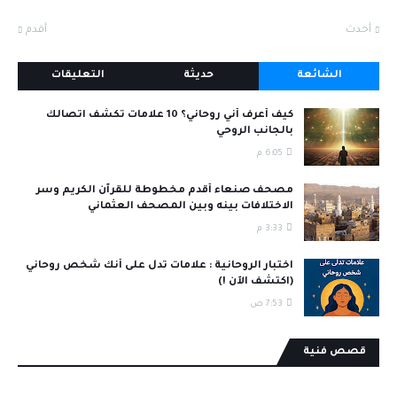
أحدث
أقدم
الشائعة
حديثة
التعليقات
كيف أعرف أني روحاني؟ 10 علامات تكشف اتصالك
بالجانب الروحي
6:05 م
مصحف صنعاء أقدم مخطوطة للقرآن الكريم وسر
الاختلافات بينه وبين المصحف العثماني
3:33 م
اختبار الروحانية : علامات تدل على أنك شخص روحاني
(اكتشف الآن !)
7:53 ص
قصص فنية