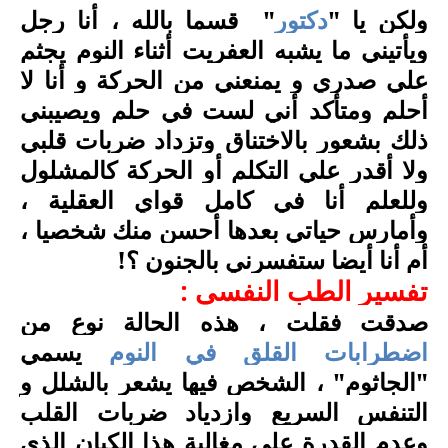
ولكن يا "
دكتور
"
قسما بالله ، أنا رجل
ويأتيني ما يشبه العفريت أثناء النوم يجثم
علي صدري و يمنعني من الحركة و أنا لا
أحلم ومتأكد أني لست في حلم ويصيبني
ذلك بشعور بالاختناق وتزداد ضربات قلبي
ولا أقدر علي التكلم أو الحركة كالمشلول
وللعلم أنا في كامل قواي العقلية ،
وأمارس حياتي بعدها أحسن منك شخصيا ،
أم أنا أيضا ستفسرني بالجنون ؟
!
تفسير الطب النفسي :
صدقت فقلت ، هذه الحالة نوع من
اضطرابات القلق في النوم
يسمي
"الجاثوم" ، الشخص فيها يشعر بالشلل و
التنفس السريع وازدياد ضربات القلب
وعدم القدرة علي مغالبة هذا الكيان الذي