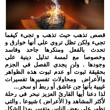
قصص تذهب حيث تذهب و تجيء كيفما
تجيء ولكن تظل تروي علي أنها خوارق و
تحدث بالفعل ومنكرها جاحد وفاسد
وخصوصا مع لمسة تدليل دينية علي
وجودها
.
ولن يجدي الفصل في الجزم
بحقيقة ثبوت أو عدم ثبوت هذه الظواهر
والأعراض
ومحاولات تفسيرها تفسيرات
غيبية بأنها جن عاشق أو ربط أو سحر
...
لذا دعنا أيها القارئ العزيز نبحر في رحلة
لأكثر المشاهد و( الأعراض ) شيوعا , والتي
تظهر على بعض الناس وتفسر بهذا الشكل