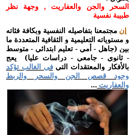
السحر والجن والعفاريت , وجهة نظر
طبيبة نفسية
مجتمعنا بتفاصيله النفسية وبكافة فئاته
إن
و مستوياته التعليمية و الثقافية المتعددة ما
بين (جاهل - أمي - تعليم ابتدائي - متوسط
- ثانوي - جامعي - دراسات عليا)
يعج
بالأفكار والمعتقدات التي
في الغالب تؤكد
وجود قصص الجن والسحر والربط
والعفاريت
...