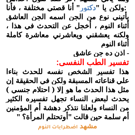
:
ولكن يا "
دكتور
" أنا قصتي مختلفة ، فأنا
يأتيني نوع من الجن اسمه الجن العاشق
أثناء النوم ، أخجل عن التحدث في هذا ،
ولكنه يعشقني ويعاشرني معاشرة كاملة
أثناء النوم
- اذن ده جن عاشق
تفسير الطب النفسي:
هذا تفسير الشخص نفسه للحدث بناءا
علي قناعاته المسبقة ولكن في الحقيقة إن
مثل هذا الحدث ما هو إلا ( احتلام جنسي )
يحدث لبعض النساء تجهل تفسيره الكثير
من النساء ولعلنا نتذكر دهشة أم المؤمنين
أم سلمة حين قالت "أوتحتلم المرأة؟
"
مشهد
اضطرابات النوم