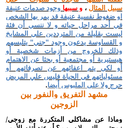
سبيل المثال
،
و سببها
وجود صدمات عنيفة
او ضغوط نفسية عنيفة قد يمر بها الشخص
في أحد مراحل حياته و لا ننسي أن فئة
ليست بقليلة من المترددين علي المشايخ
و القساوسة يدعون وجود "جني" يتلبسهم
وذلك للخروج من أزمات شخصية أو
هيستيرية أو مجتمعية أو بحثا عن الاهتمام
أو لكي يتم اعفائهم عن تصرفاتهم أو
مسئولياتهم في الحياة فليس علي المريض
حرج ولا علي الملبوس أيضا
.
مشهد التفريق والنفور بين
الزوجين
وماذا عن مشاكلي المتكررة مع زوجي/
زوجتي , التي بلا سبب ؟ أو عند أتفه الأمور