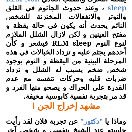
sleep
، وعند حدوث الجاثوم في القلق
والتوتر والانفعالات المختزنة للشخص
النائم يحدث أنه يكون في حالة يقظة و
مفتح العينين و لكن لازال الشلل الملازم
لنوع النوم
REM sleep
فيشعر و كأن
أحدهم يجثم عليه و تزداد الخيالات في هذه
المرحلة البينية من اليقظة و النوم بوجود
شخص ضخم يسبب له الشلل و تزداد
ضربات قلبه وحركات تنفسه مع عدم
القدرة علي الحراك و يصحو منها الفرد و
قد مر بتجربة نفسية كابوسية مخيفة
.
مشهد إخراج الجن !
وماذا يا
"دكتور"
عن تجربة فلان لقد رأيت
جلسته عند الشيخ بنفسي و شخص آخر