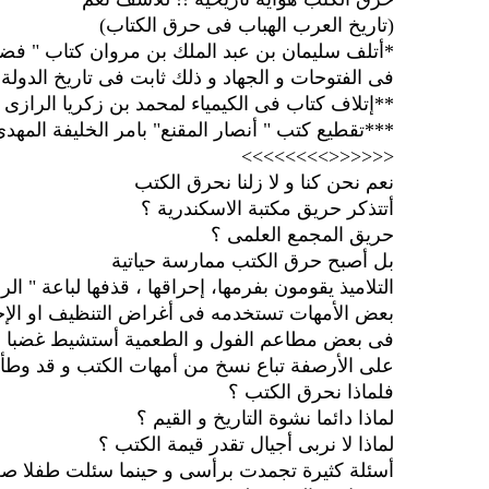
(تاريخ العرب الهباب فى حرق الكتاب)
*أتلف سليمان بن عبد الملك بن مروان كتاب " فضائ
فى الفتوحات و الجهاد و ذلك ثابت فى تاريخ الدولة 
**إتلاف كتاب فى الكيمياء لمحمد بن زكريا الرازى 
***تقطيع كتب " أنصار المقنع" بامر الخليفة المه
<<<<<<>>>>>>>>
نعم نحن كنا و لا زلنا نحرق الكتب
أتتذكر حريق مكتبة الاسكندرية ؟
حريق المجمع العلمى ؟
بل أصبح حرق الكتب ممارسة حياتية
التلاميذ يقومون بفرمها، إحراقها ، قذفها لباعة " الرو
بعض الأمهات تستخدمه فى أغراض التنظيف او الإحتف
فى بعض مطاعم الفول و الطعمية أستشيط غضبا بم
على الأرصفة تباع نسخ من أمهات الكتب و قد وطأتها الأ
فلماذا نحرق الكتب ؟
لماذا دائما نشوة التاريخ و القيم ؟
لماذا لا نربى أجيال تقدر قيمة الكتب ؟
أسئلة كثيرة تجمدت برأسى و حينما سئلت طفلا صغير