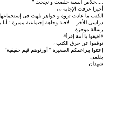
.....خلاص السنة خلصت و نجحت "
أخيرا عرفت الإجابة ،،،
الكتب ما عادت ثروة و جواهر نلهث فى إستجماعها 
دراسى للأخر ....لافتة وجاهة إجتماعية مميزة " أنا 
رسالة موجزة
‫#‏
افيقوا‬
يا أمة إقرأ#
توقفوا عن حرق الكتب ،
إعتنوا ببراعمكم الصغيرة " أورثوهم قيم حقيقية"
بقلمى
شهدان