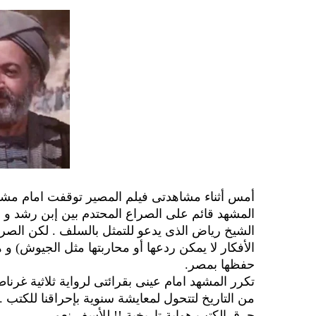
أمس أثناء مشاهدتى فيلم المصير توقفت امام مشه
المشهد قائم على الصراع المحتدم بين إبن رشد و ا
الشيخ رياض الذى يدعو للتمثل بالسلف . لكن الصرا
الأفكار لا يمكن ردعها أو محاربتها مثل الجيوش) و ه
حفظها بمصر.
تكرر المشهد امام عينى بقرائتى لرواية ثلاثية غرنا
من التاريخ لتتحول لمعايشة سنوية بإحراقنا للكتب ...
حرق الكتب هواية تاريخية !! للأسف نعم