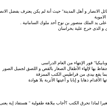
ل الانصار و أهل المدينة" حيث أنة لم يكن يعترف بفضل الانص
الاموية
على يد الملك منصور بن نوح أحد ملوك السامانية .
دى و الذى خرج علية بخراسان
بابيكيا" فور الإنتهاء من العام الدراسى
اظ بها لإلهاء الأطفال الصغار بالقص و اللصق لجميل الصور
ا يقع بيدى من قراطيس الكتب الممزقة
قدام ذهابا و إيابا و أعيتها الأتربة بلا هوادة
ا لماذا تحرق الكتب ؟أجاب ببلاهة طفولية " هستفاد إية يعنى