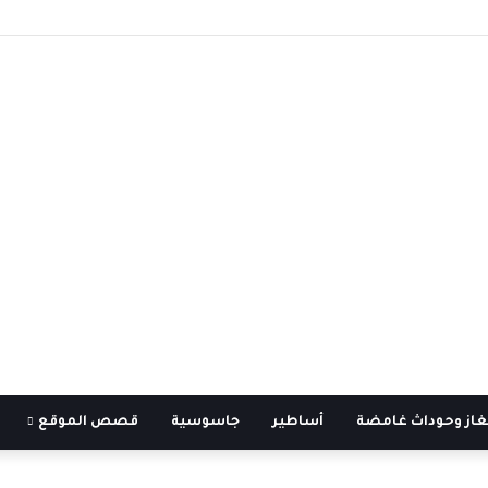
غاز وحوداث غامضة
أساطير
جاسوسية
قصص الموقع