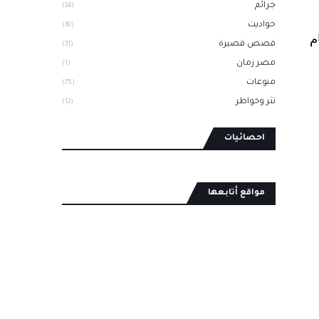
جرائم
(24)
حواديت
(30)
م
قصص قصيرة
(31)
مصر زمان
(1)
منوعات
(75)
نثر وخواطر
(12)
احصائيات
مواقع أتابعها