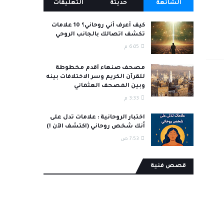
الشائعة
حديثة
التعليقات
كيف أعرف أني روحاني؟ 10 علامات
تكشف اتصالك بالجانب الروحي
6:05 م
مصحف صنعاء أقدم مخطوطة
للقرآن الكريم وسر الاختلافات بينه
وبين المصحف العثماني
3:33 م
اختبار الروحانية : علامات تدل على
أنك شخص روحاني (اكتشف الآن !)
7:53 ص
قصص فنية