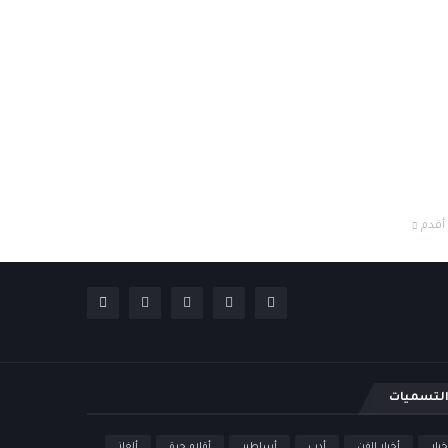
أقدم
لتسميات
خبار
أخبار الفن
أدب
أساطير
أقلام حرة
ألغاز