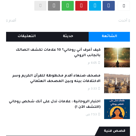
أحدث
أقدم
الشائعة
حديثة
التعليقات
كيف أعرف أني روحاني؟ 10 علامات تكشف اتصالك
بالجانب الروحي
6:05 م
مصحف صنعاء أقدم مخطوطة للقرآن الكريم وسر
الاختلافات بينه وبين المصحف العثماني
3:33 م
اختبار الروحانية : علامات تدل على أنك شخص روحاني
(اكتشف الآن !)
7:53 ص
قصص فنية