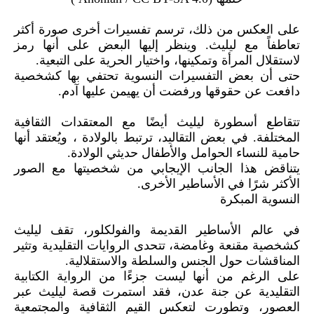
على العكس من ذلك، ترسم تفسيرات أخرى صورة أكثر
تعاطفاً مع ليليث. وينظر إليها البعض على أنها رمز
لاستقلال المرأة وتمكينها، واختيار الحرية على التبعية.
حتى أن بعض التفسيرات النسوية تحتفي بها كشخصية
دافعت عن حقوقها ورفضت أن يهيمن عليها آدم.
تتقاطع أسطورة ليليث أيضًا مع المعتقدات الثقافية
المختلفة. في بعض التقاليد، ترتبط بالولادة ، ويُعتقد أنها
حامية للنساء الحوامل والأطفال حديثي الولادة.
يتناقض هذا الجانب الإيجابي من شخصيتها مع الصور
الأكثر شرًا في الأساطير الأخرى.
النسوية المبكرة
في عالم الأساطير القديمة والفولكلور، تقف ليليث
كشخصية مقنعة وغامضة، تتحدى الروايات التقليدية وتثير
المناقشات حول الجنس والسلطة والاستقلالية.
على الرغم من أنها ليست جزءًا من الرواية الكتابية
التقليدية عن جنة عدن، فقد استمرت قصة ليليث عبر
العصور، وتطورت لتعكس القيم الثقافية والمجتمعية