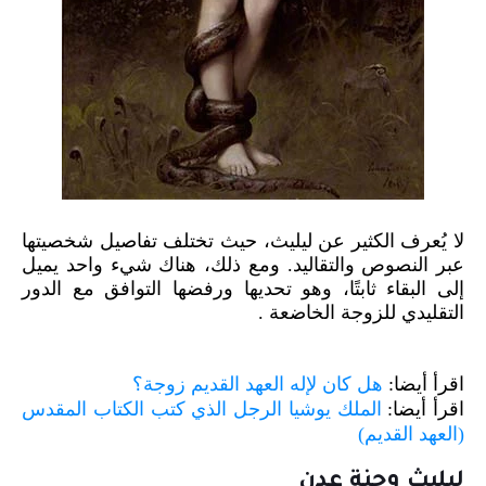
لا يُعرف الكثير عن ليليث، حيث تختلف تفاصيل شخصيتها
عبر النصوص والتقاليد. ومع ذلك، هناك شيء واحد يميل
إلى البقاء ثابتًا، وهو تحديها ورفضها التوافق مع الدور
التقليدي للزوجة الخاضعة .
اقرأ أيضا:
هل كان لإله العهد القديم زوجة؟
اقرأ أيضا:
الملك يوشيا الرجل الذي كتب الكتاب المقدس
(العهد القديم)
ليليث وجنة عدن