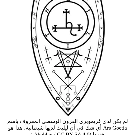
لم يكن لدى غريمويري القرون الوسطى المعروف باسم
Ars Goetia أي شك في أن ليليث لديها شيطانية. هذا هو
ختمها (Ahohlan / CC BY-SA 4.0 )