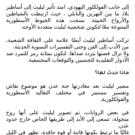
إلى جانب الفولكلور اليهودي، امتد تأثير ليليث إلى أساطير
بلاد ما بين النهرين والبابلي ، حيث ارتبطت بالشياطين
والأرواح الخبيثة. نسجت هذه الخيوط الأسطورية
المتنوعة معًا لتكوين شخصية ليليث متعددة الأوجه.
تركت أساطير ليليث أيضًا علامة على الثقافة الشعبية،
من الأدب إلى الفن وحتى التفسيرات النسوية الحديثة.
ولا تزال قصتها يتردد صداها، لتكون بمثابة رمز للتمرد ضد
الأدوار التقليدية للجنسين والتوقعات المجتمعية.
ماذا حدث لها؟
مصير ليليث بعد مغادرتها جنة عدن هو موضوع نقاش
وتفسير مستمر في مختلف التقاليد الأسطورية
والفولكلورية.
في بعض الروايات، تم تصوير ليليث على أنها روح
متجولة، تسعى إلى الأبد إلى طريقها الخاص خارج حدود
عدن.
غالبًا ما ترتبط بكونها فاتنة أو قوة حاقدة، تظهر في الليل