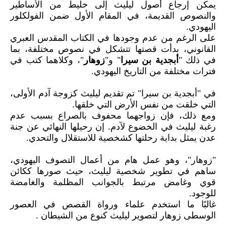
يمكن إرجاع أصول ليليث إلى خليط من الأساطير
والنصوص القديمة، في المقام الأول ضمن الفولكلور
اليهودي.
على الرغم من عدم وجودها في الكتاب المقدس العبري
القانوني، بدأت قصتها تتشكل في نصوص مختلفة، بما
في ذلك "
أبجدية بن سيرا
" و"
زوهار
"، وكلاهما كتب في
فترات مختلفة من التاريخ اليهودي.
في "أبجدية بن سيرا" تم تقديم ليليث كزوجة آدم الأولى،
التي خلقت من نفس الأرض التي خلقها.
ومع ذلك، فإن زواجهما محفوف بالصراع بسبب عدم
رغبة ليليث في الخضوع لآدم. إن رحيلها النهائي عن جنة
عدن يمثل بداية رحلتها كشخصية للاستقلال والتحدي.
"زوهار"، وهو عمل هام من أعمال التصوف اليهودي،
ساهم في تطوير شخصية ليليث، حيث صورها ككائن
قوي وغامض مرتبط بالجوانب المظلمة والغامضة
للوجود.
غالبًا ما استخدم علماء ورواة القصص في العصور
الوسطى زوهار لتصوير ليليث كنوع من الشيطان .