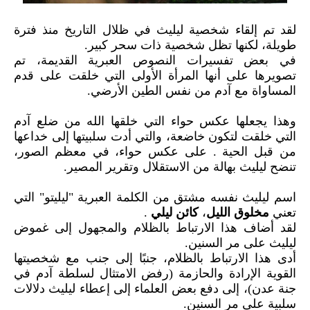
لقد تم إلقاء شخصية ليليث في ظلال التاريخ منذ فترة
طويلة، لكنها تظل شخصية ذات سحر كبير.
في بعض تفسيرات النصوص العبرية القديمة، تم
تصويرها على أنها المرأة الأولى التي خلقت على قدم
المساواة مع آدم من نفس الطين الأرضي.
وهذا يجعلها عكس حواء التي خلقها الله من ضلع آدم
التي خلقت لتكون خاضعة، والتي أدت سلبيتها إلى خداعها
من قبل الحية . على عكس حواء، في معظم الصور،
تنضح ليليث بهالة من الاستقلال وتقرير المصير.
اسم ليليث نفسه مشتق من الكلمة العبرية "ليليتو" التي
تعني
مخلوق الليل
،
كائن ليلي
.
لقد أضاف هذا الارتباط بالظلام والمجهول إلى غموض
ليليث على مر السنين.
أدى هذا الارتباط بالظلام، جنبًا إلى جنب مع شخصيتها
القوية الإرادة والحازمة (رفض الامتثال لسلطة آدم في
جنة عدن)، إلى دفع بعض العلماء إلى إعطاء ليليث دلالات
سلبية على مر السنين.