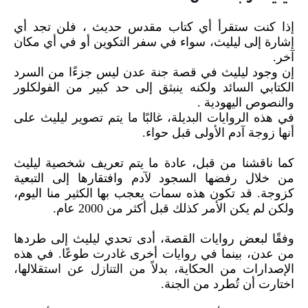
إذا كنت ستقرأ أي كتاب مقدس حديث ، فلن تجد أي
إشارة إلى ليليث، سواء في سفر التكوين أو في أي مكان
آخر.
إن وجود ليليث في قصة جنة عدن ليس جزءًا من السرد
الكتابي السائد ولكنه ينبثق إلى حد كبير من الفولكلور
والنصوص اليهودية .
في هذه الروايات البديلة، غالبًا ما يتم تصوير ليليث على
أنها زوجة آدم الأولى قبل حواء.
كما ناقشنا من قبل، عادة ما يتم تعريف شخصية ليليث
من خلال رفضها السجود لآدم وافتقارها إلى التبعية
كزوجة. قد تكون هذه سمات يعجب بها الكثير منا اليوم،
ولكن لم يكن الأمر كذلك قبل أكثر من 2000 عام.
وفقًا لبعض روايات القصة، أدى تحدي ليليث إلى طردها
من عدن، بينما في روايات أخرى غادرت طوعًا. في هذه
الإصدارات من الحكاية، بدلاً من التنازل عن استقلالها،
اختارت أن تُطرد من الجنة.