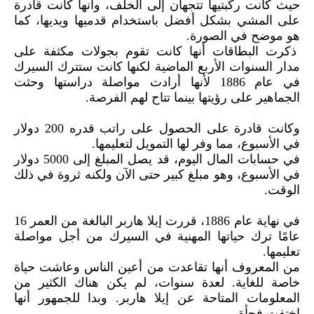
حيث كانت ركبتيها تتجهان إلى الخلف، وأنها كانت قادرة
على المشي بشكل أفضل باستخدام قدميها ويديها، كما
هو موضح في الصورة.
ذكرت البطاقات أنها كانت تقوم بجولات مكثفة على
مدار السنوات الأربع الماضية لكنها كانت ستترك السيرك
في عام 1886 لأنها أرادت مواصلة دراستها وحثت
الجماهير على رؤيتها بينما تتاح لهم الفرصة.
وكانت قادرة على الحصول على راتب قدره 200 دولار
في الأسبوع، مما وفر لها التمويل لتعليمها.
في حسابات المال اليوم، قد يصل المبلغ إلى 5000 دولار
في الأسبوع، وهو مبلغ كبير حتى الآن ولكنه ثروة في ذلك
الوقت.
في نهاية عام 1886، قررت إيلا هاربر البالغة من العمر 16
عامًا ترك حياتها المهنية في السيرك من أجل مواصلة
تعليمها.
من المعروف أنها تقاعدت من أعين الناس وعاشت حياة
خاصة للغاية. لعدة سنوات، لم يكن هناك الكثير من
المعلومات المتاحة عن إيلا هاربر. وبدا للجمهور أنها
اختفت فجأة.