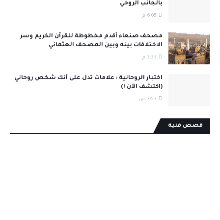
بالجانب الروحي
6:05 م
مصحف صنعاء أقدم مخطوطة للقرآن الكريم وسر
الاختلافات بينه وبين المصحف العثماني
3:33 م
اختبار الروحانية : علامات تدل على أنك شخص روحاني
(اكتشف الآن !)
7:53 ص
قصص فنية