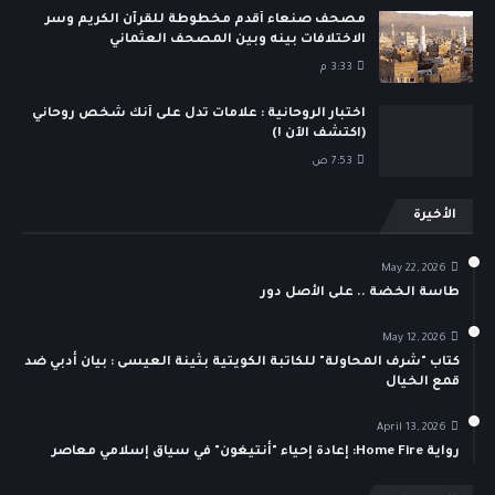
مصحف صنعاء أقدم مخطوطة للقرآن الكريم وسر
الاختلافات بينه وبين المصحف العثماني
3:33 م
اختبار الروحانية : علامات تدل على أنك شخص روحاني
(اكتشف الآن !)
7:53 ص
الأخيرة
May 22, 2026
طاسة الخضة .. على الأصل دور
May 12, 2026
كتاب "شرف المحاولة" للكاتبة الكويتية بثينة العيسى : بيان أدبي ضد
قمع الخيال
April 13, 2026
رواية Home Fire: إعادة إحياء "أنتيغون" في سياق إسلامي معاصر