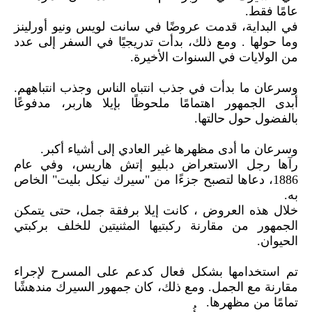
عامًا فقط.
في البداية، قدمت عروضًا في سانت لويس ونيو أورلينز
وما حولها . ومع ذلك، بدأت تدريجيًا في السفر إلى عدد
من الولايات في السنوات الأخيرة.
وسرعان ما بدأت في جذب انتباه الناس وجذب انتباههم.
أبدى الجمهور اهتمامًا ملحوظًا بإيلا هاربر، مدفوعًا
بالفضول حول حالتها.
وسرعان ما أدى مظهرها غير العادي إلى أشياء أكبر.
رآها رجل الاستعراض دبليو إتش هاريس، وفي عام
1886، دعاها لتصبح جزءًا من "سيرك نيكل بليت" الخاص
به.
خلال هذه العروض ، كانت إيلا برفقة جمل، حتى يتمكن
الجمهور من مقارنة ركبتيها المثنيتين للخلف بركبتي
الحيوان.
تم استخدامها بشكل فعال كدعم على المسرح لإجراء
مقارنة مع الجمل. ومع ذلك، كان جمهور السيرك مندهشًا
تمامًا من مظهرها.