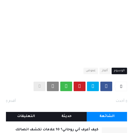
الوسوم
ألغاز
غموض
أحدث
أقدم
الشائعة
حديثة
التعليقات
كيف أعرف أني روحاني؟ 10 علامات تكشف اتصالك