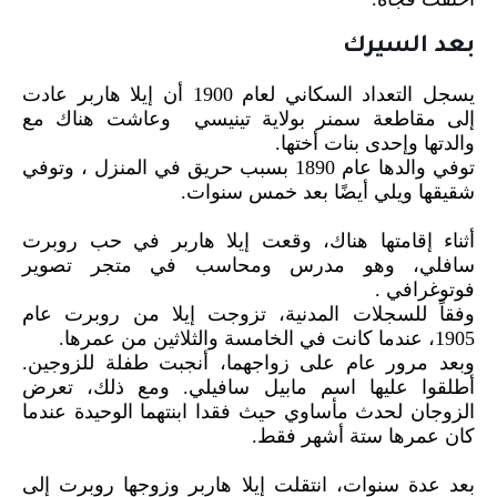
بعد السيرك
يسجل التعداد السكاني لعام 1900 أن إيلا هاربر عادت
إلى مقاطعة سمنر بولاية تينيسي وعاشت هناك مع
والدتها وإحدى بنات أختها.
توفي والدها عام 1890 بسبب حريق في المنزل ، وتوفي
شقيقها ويلي أيضًا بعد خمس سنوات.
أثناء إقامتها هناك، وقعت إيلا هاربر في حب روبرت
سافلي، وهو مدرس ومحاسب في متجر تصوير
فوتوغرافي .
وفقاً للسجلات المدنية، تزوجت إيلا من روبرت عام
1905، عندما كانت في الخامسة والثلاثين من عمرها.
وبعد مرور عام على زواجهما، أنجبت طفلة للزوجين.
أطلقوا عليها اسم مابيل سافيلي. ومع ذلك، تعرض
الزوجان لحدث مأساوي حيث فقدا ابنتهما الوحيدة عندما
كان عمرها ستة أشهر فقط.
بعد عدة سنوات، انتقلت إيلا هاربر وزوجها روبرت إلى