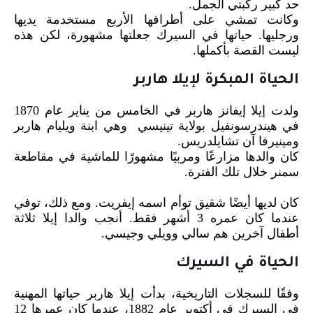
حد كبير ركبتي الجمل.
وكانت تمشي على أطرافها الأربع مستخدمة يديها
ورجليها. حياتها في السيرك جعلتها مشهورة، لكن هذه
ليست القصة بأكملها.
الحياة المبكرة لإيلا هاربر
ولدت إيلا إيفانز هاربر في الخامس من يناير عام 1870
في هيندرسونفيل بولاية تينيسي وهي ابنة ويليام هاربر
ومينيرفا آن تشايلدريس.
كان والدها مزارعًا ومربيًا مشهورًا للماشية في مقاطعة
سمنر خلال تلك الفترة.
كان لديها أيضًا شقيق توأم اسمه إيفريت. ومع ذلك، توفي
عندما كان عمره 3 أشهر فقط. أنجب والدا إيلا ثلاثة
أطفال آخرين هم سالي وويلي وجيسي.
الحياة في السيرك
وفقًا للسجلات التاريخية، بدأت إيلا هاربر حياتها المهنية
في السيرك في أكتوبر عام 1882، عندما كان عمرها 12