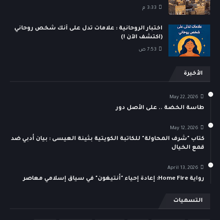
3:33 م
اختبار الروحانية : علامات تدل على أنك شخص روحاني
(اكتشف الآن !)
7:53 ص
الأخيرة
May 22, 2026
طاسة الخضة .. على الأصل دور
May 12, 2026
كتاب "شرف المحاولة" للكاتبة الكويتية بثينة العيسى : بيان أدبي ضد
قمع الخيال
April 13, 2026
رواية Home Fire: إعادة إحياء "أنتيغون" في سياق إسلامي معاصر
التسميات