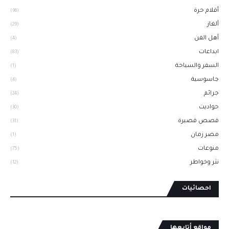
أقلام حرة
(96)
ألغاز
(29)
أهل الفن
(4)
ابداعات
(83)
السفر والسياحة
(1)
جاسوسية
(4)
جرائم
(24)
حواديت
(30)
قصص قصيرة
(31)
مصر زمان
(1)
منوعات
(75)
نثر وخواطر
(12)
احصائيات
مواقع أتابعها