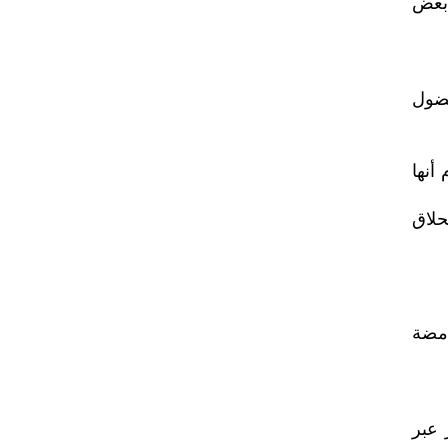
 بعض
فضول
أنها
حلاق
امضة
 عبر