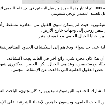
الصورة العليا: الروح التي تغادر الجسد لشيافونيتي من عام 1808. تم اختيار هذه الصورة من قبل الباحثين في الإسقاط النج
قل للجسد. المصدر: لويجي شيفونيتي
ا الفيكتورية حيث لم يتمكن سوى القليل من مغادرة مسقط رأ
از سفر روحي إلى وجهات خارج الأرض.
ن خبايا الخيال العلمي مع غموض مثير.
ية على حد سواء، ودعاهم إلى استكشاف الحدود الميتافيزيقية 
ن هذا كان مجرد شيء رائع آخر في العالم يجب اكتشافه.
سبيًا، ومستقيمين، وعديمي الخيال. لكن العصر الفيكتوري شه
حتى بعض العقول العلمية التي دافعت عن الإسقاط النجمي.
شارك للجمعية الثيوصوفية وهيريوارد كارينجتون، الباحث ال
من البحث العلمي، ويسعون جاهدين لإضفاء الشرعية على الإ