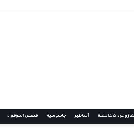
غاز وحوداث غامضة
أساطير
جاسوسية
قصص الموقع