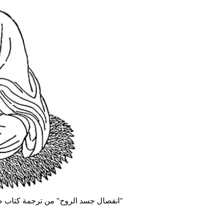
"انفصال جسد الروح" من ترجمة كتاب صي