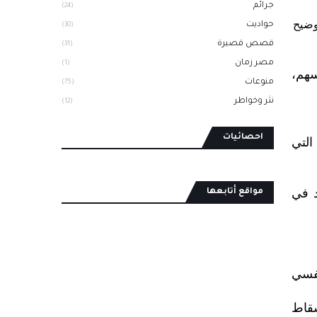
جرائم
(24)
مي لتوضيح
حواديت
(30)
قصص قصيرة
(31)
مصر زمان
(1)
سهم،
منوعات
(75)
نثر وخواطر
(12)
احصائيات
التي
د في
مواقع أتابعها
نفسي
سقاط