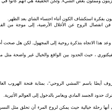
رزينون ومملون بعض الشيء. ولكن الحقيقة هي أنهم كانوا في
يون بفكرة استكشاف الكون أثناء احتساء الشاي بعد الظهر.
و فن انفصال الروح عن الأغلال الأرضية، إلى موجة من ال
عد هذا الاتجاه بتذكرة روحية إلى المجهول. لكن هل صحت أم 
لفيكتوري ، حيث الحدود بين الواقع والخيال غير واضحة مثل م
عروف أيضًا باسم "المشي الروحي"، بمثابة فتحة الهروب الغ
ك حدود الجسد المادي ويغامر بالدخول إلى العوالم الأثيرية.
لى أنها رحلة خيالية حيث يمكن لروح المرء أن تحلق مثل النسر