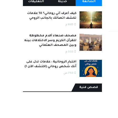
الشائعة
حديثة
التعليقات
كيف أعرف أني روحاني؟ 10 علامات
تكشف اتصالك بالجانب الروحي
6:05 م
مصحف صنعاء أقدم مخطوطة
للقرآن الكريم وسر الاختلافات بينه
وبين المصحف العثماني
3:33 م
اختبار الروحانية : علامات تدل على
أنك شخص روحاني (اكتشف الآن !)
7:53 ص
قصص فنية