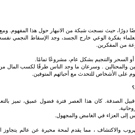
ا دورًا، حيث نسجت شبكة من الانبهار حول هذا المفهوم. ومع ت
العلماء بفكرة الوعي خارج الجسد، وجد الإسقاط النجمي نفسه
عة من المفكرين.
أو السحر والتنجيم بشكل عام، مشروعًا تمامًا.
لين والمحتالين . وسرعان ما وجد الناس طرقًا لكسب المال من
م على الأشخاص للتحدث مع أحبائهم المتوفين.
؟
ن قبيل الصدفة. كان هذا العصر فترة فضول عميق، تميز بال
وحانية.
س إلى العزاء في الغامض والمجهول.
روب والاكتشاف ، مما يقدم لمحة محيرة عن عالم يتجاوز ال