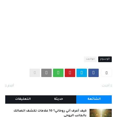
الوسوم
حواديت
أحدث
أقدم
الشائعة
حديثة
التعليقات
كيف أعرف أني روحاني؟ 10 علامات تكشف اتصالك
بالجانب الروحي