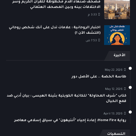
مصحف صنعاء أقدم مخطوطة للقرآن الكريم وسر
الاختلافات بينه وبين المصحف العثماني
3:33 م
اختبار الروحانية : علامات تدل على أنك شخص روحاني
(اكتشف الآن !)
7:53 ص
الأخيرة
May 22, 2026
طاسة الخضة .. على الأصل دور
May 12, 2026
كتاب "شرف المحاولة" للكاتبة الكويتية بثينة العيسى : بيان أدبي ضد
قمع الخيال
April 13, 2026
رواية Home Fire: إعادة إحياء "أنتيغون" في سياق إسلامي معاصر
التسميات