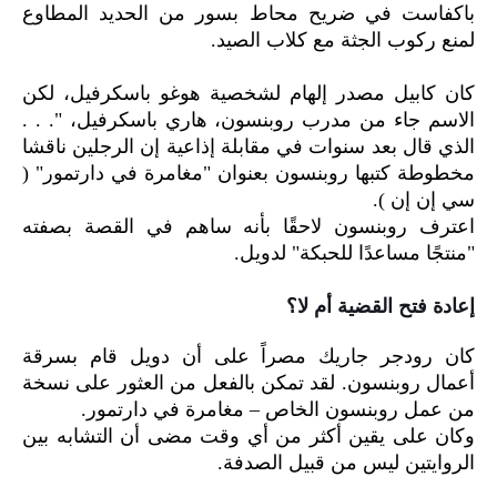
باكفاست في ضريح محاط بسور من الحديد المطاوع
لمنع ركوب الجثة مع كلاب الصيد.
كان كابيل مصدر إلهام لشخصية هوغو باسكرفيل، لكن
الاسم جاء من مدرب روبنسون، هاري باسكرفيل، ". . .
الذي قال بعد سنوات في مقابلة إذاعية إن الرجلين ناقشا
مخطوطة كتبها روبنسون بعنوان "مغامرة في دارتمور" (
سي إن إن ).
اعترف روبنسون لاحقًا بأنه ساهم في القصة بصفته
"منتجًا مساعدًا للحبكة" لدويل.
إعادة فتح القضية أم لا؟
كان رودجر جاريك مصراً على أن دويل قام بسرقة
أعمال روبنسون. لقد تمكن بالفعل من العثور على نسخة
من عمل روبنسون الخاص – مغامرة في دارتمور.
وكان على يقين أكثر من أي وقت مضى أن التشابه بين
الروايتين ليس من قبيل الصدفة.