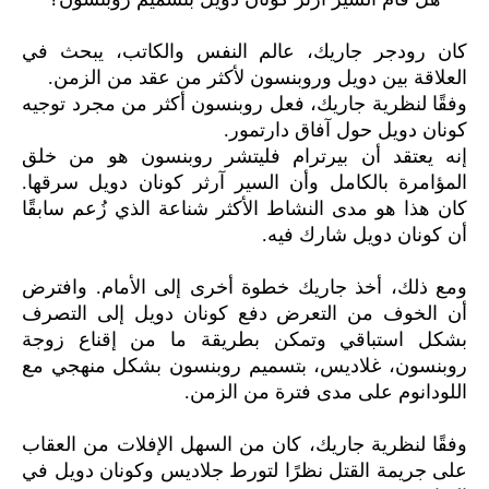
كان رودجر جاريك، عالم النفس والكاتب، يبحث في
العلاقة بين دويل وروبنسون لأكثر من عقد من الزمن.
وفقًا لنظرية جاريك، فعل روبنسون أكثر من مجرد توجيه
كونان دويل حول آفاق دارتمور.
إنه يعتقد أن بيرترام فليتشر روبنسون هو من خلق
المؤامرة بالكامل وأن السير آرثر كونان دويل سرقها.
كان هذا هو مدى النشاط الأكثر شناعة الذي زُعم سابقًا
أن كونان دويل شارك فيه.
ومع ذلك، أخذ جاريك خطوة أخرى إلى الأمام. وافترض
أن الخوف من التعرض دفع كونان دويل إلى التصرف
بشكل استباقي وتمكن بطريقة ما من إقناع زوجة
روبنسون، غلاديس، بتسميم روبنسون بشكل منهجي مع
اللودانوم على مدى فترة من الزمن.
وفقًا لنظرية جاريك، كان من السهل الإفلات من العقاب
على جريمة القتل نظرًا لتورط جلاديس وكونان دويل في