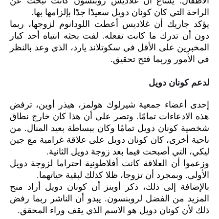
الأطفال. يُشاع أن غلاديس روبنسون كانت تبحث عن
الراحة التي كان كونان دويل سعيدًا جدًا بإلزامها بها.
يؤكد جاريك أن غلاديس أعطت اللودانوم لزوجها، ربما
دون أن تدرك ما كانت تفعله. لفت بحثه انتباه أحد كبار
المخبرين على الأقل في سكوتلاند يارد، الذي وعد بالنظر
في الأمور وربما فتح تحقيق.
لدعم كونان دويل
إحدى أعضاء جمعية شيرلوك هولمز، هيذر أوين، ترفض
هذه الادعاءات تمامًا. وتصر على أن هذا كان خارج نطاق
شخصية كونان دويل تمامًا وكان ببساطة بعيد المنال. من
ناحية أخرى، كان كونان دويل على علاقة غرامية مع جين
ليكي، التي أصبحت فيما بعد زوجة دويل الثانية.
وزعموا أن العلاقة كانت أفلاطونية احتراما لزوجة دويل
الأولى. وبمجرد أن تزوجا، ظلا كذلك لبقية حياتهما.
بالإضافة إلى ذلك، ذكر أوينز أن كونان دويل أراد منح
المزيد من الفضل لروبنسون. يبدو أن الناشر ربما رفض
ذلك لأن كونان دويل هو الاسم الذي يقف وراء المحقق.