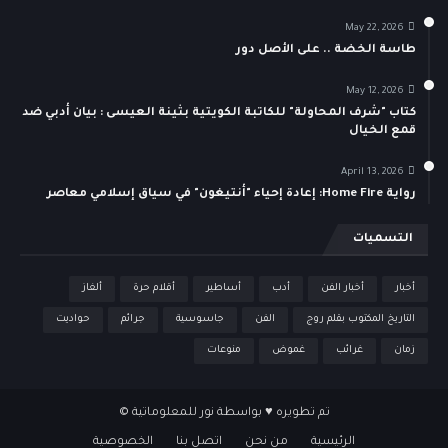
May 22, 2026
طاسة الخضة .. على الأصل دور
May 12, 2026
كتاب "شرف المحاولة" للكاتبة الكويتية بثينة العيسى : بيان أدبي ضد
قمع الخيال
April 13, 2026
رواية Home Fire: إعادة إحياء "أنتيغون" في سياق إسلامي معاصر
التسميات
أخبار
أخبار الفن
أدب
أساطير
أقلام حرة
ألغاز
التاريخ المكتوب بقلم روج
الفن
جاسوسية
جرائم
حواديت
زمان
غرائب
غموض
منوعات
تم تطويره ♥ بواسطة
نور للمعلوماتية
©
الرئيسية
من نحن
اتصل بنا
الخصوصية