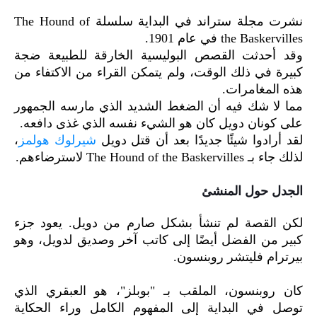
نشرت مجلة ستراند في البداية سلسلة The Hound of
the Baskervilles في عام 1901.
وقد أحدثت القصص البوليسية الخارقة للطبيعة ضجة
كبيرة في ذلك الوقت، ولم يتمكن القراء من الاكتفاء من
هذه المغامرات.
مما لا شك فيه أن الضغط الشديد الذي مارسه الجمهور
على كونان دويل كان هو الشيء نفسه الذي غذى دافعه.
لقد أرادوا شيئًا جديدًا بعد أن قتل دويل
شيرلوك هولمز
،
لذلك جاء بـ The Hound of the Baskervilles لاسترضاءهم.
الجدل حول المنشئ
لكن القصة لم تنشأ بشكل صارم من دويل. يعود جزء
كبير من الفضل أيضًا إلى كاتب آخر وصديق لدويل، وهو
بيرترام فليتشر روبنسون.
كان روبنسون، الملقب بـ "بوبلز"، هو العبقري الذي
توصل في البداية إلى المفهوم الكامل وراء الحكاية