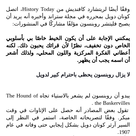
وفقًا أيضًا لريتشارد كافنديش من History Today، اتصل
كونان دويل بمحرره في مجلة ستراند وأخبره أنه يريد أن
يصبح فليتشر روبنسون مؤلفًا مشاركًا في المنشورات:
يمكنني الإجابة على أن يكون الخيط خاصًا بي بأسلوبي
الخاص دون تخفيف، نظرًا لأن قرائك يحبون ذلك. لكنه
أعطاني الفكرة المركزية واللون المحلي، ولذلك أشعر
أن اسمه يجب أن يظهر.
لا يزال روبنسون يحظى باحترام كبير لدويل
يبدو أن روبنسون لم يشعر بالاستياء تجاه The Hound of
the Baskervilles .
تقول بعض المصادر أنه حصل على الإتاوات في وقت
مبكر. وفقًا لتصريحاته الخاصة، استمر في النظر إلى
السير آرثر كونان دويل بشكل إيجابي حتى وفاته في عام
1907.