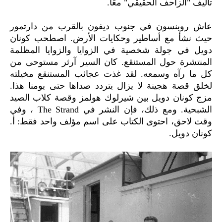
تأليف "الزاحف الحقيقي" معًا.
عاش روبنسون في جنوب ديفون بالقرب من دارتمور
حيث نشأ مع أساطير وحكايات الأرض. اصطحب كونان
دويل في جولة شخصية في الزوايا والزوايا المظلمة
المنتشرة حول المستنقع. كان السير آرثر مستوحى من
كل ما رآه وسمعه. لقد غذت عجائب المستنقع مخيلته
لخلق قصة هجينة لا يزال يتردد صداها حتى يومنا هذا.
مزج كونان دويل بين شيرلوك هولمز وقصة كلاب الصيد
الشبحية. ومع ذلك، فإن النشر في The Strand ، وفي
وقت لاحق، احتوى الكتاب على اسم مؤلف واحد فقط: أ.
كونان دويل.