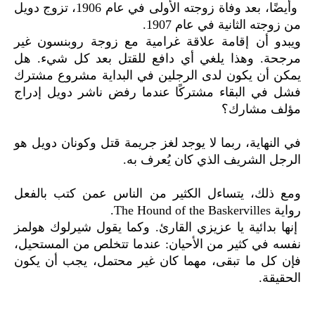
وأيضًا، بعد وفاة زوجته الأولى في عام 1906، تزوج دويل
من زوجته الثانية في عام 1907.
ويبدو أن إقامة علاقة غرامية مع زوجة روبنسون غير
مرجحة. وهذا يلغي أي دافع للقتل بعد كل شيء. هل
يمكن أن يكون لدى الرجلين في البداية مشروع مشترك
فشل في البقاء مشتركًا عندما رفض ناشر دويل إدراج
مؤلف مشارك؟
في النهاية، ربما لا يوجد لغز جريمة قتل وكونان دويل هو
الرجل الشريف الذي كان يُعرف به.
ومع ذلك، يتساءل الكثير من الناس عمن كتب بالفعل
رواية The Hound of the Baskervilles.
إنها بدائية يا عزيزي القارئ. وكما يقول شيرلوك هولمز
نفسه في كثير من الأحيان: عندما تتخلص من المستحيل،
فإن كل ما تبقى، مهما كان غير محتمل، يجب أن يكون
الحقيقة.