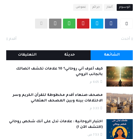
الوسوم
ألغاز
جرائم
غموض
أحدث
أقدم
الشائعة
حديثة
التعليقات
كيف أعرف أني روحاني؟ 10 علامات تكشف اتصالك
بالجانب الروحي
6:05 م
مصحف صنعاء أقدم مخطوطة للقرآن الكريم وسر
الاختلافات بينه وبين المصحف العثماني
3:33 م
اختبار الروحانية : علامات تدل على أنك شخص روحاني
(اكتشف الآن !)
7:53 ص