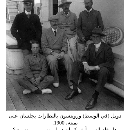
دويل (في الوسط) وروبنسون بالنظارات يجلسان على
يمينه، 1900.
هل قام السير آرثر كونان دويل بتسميم روبنسون؟