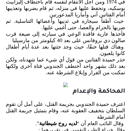
في 1974 ومن أجل الانتقام لنفسه قام باختطاف إليزابيث
بوسكيه، وتحفظ عليها في منزله، ثم قام بضربها وتعذيبها
أمام الفتاتين آني وأماريا المذعورتين
حيث أطفأ سيجاره في ثدييها وأعضائها التناسلية. ثم
ضربها بالحزام والعصا، حتى أغمي عليها.
فأخذها عارية فاقدة الوعي في سيارته إلى ضيعة قرب
صالون دي بروفانس على بعد 40 كيلومتر من مارسيليا
وهناك قتلها خنقًا، حيث وجد جثتها بعد عدة أيام أطفال
كانوا يلعبون.
حذر حميدة الفتاتين من قول أي شيء عما شهدناه، ولكن
بعد ذلك بشهر واحد أختطف الجندوبي فتاة أخرى ولكنها
تمكنت من الفرار وإبلاغ الشرطة عنه.
المحاكمة والإعدام
اعترف حميدة الجندوبي بجريمة القتل، على أمل أن تقوم
السلطان بتخفيف العقوبة عنه، وقام بتمثيل جريمة القتل
أمام الشرطة
وقال النائب العام أن “
لديه روح شيطانية
”.
وقال خبراء الطب النفسي في تقريرهما :