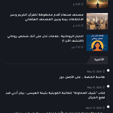
6:05 م
مصحف صنعاء أقدم مخطوطة للقرآن الكريم وسر
الاختلافات بينه وبين المصحف العثماني
3:33 م
اختبار الروحانية : علامات تدل على أنك شخص روحاني
(اكتشف الآن !)
7:53 ص
الأخيرة
May 22, 2026
طاسة الخضة .. على الأصل دور
May 12, 2026
كتاب "شرف المحاولة" للكاتبة الكويتية بثينة العيسى : بيان أدبي ضد
قمع الخيال
April 13, 2026