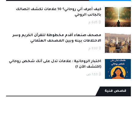
كيف أعرف أني روحاني؟ 10 علامات تكشف اتصالك
بالجانب الروحي
6:05 م
مصحف صنعاء أقدم مخطوطة للقرآن الكريم وسر
الاختلافات بينه وبين المصحف العثماني
3:33 م
اختبار الروحانية : علامات تدل على أنك شخص روحاني
(اكتشف الآن !)
7:53 ص
قصص فنية